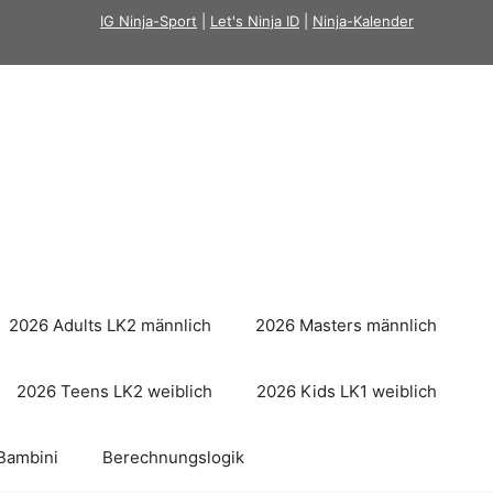
IG Ninja-Sport
|
Let's Ninja ID
|
Ninja-Kalender
2026 Adults LK2 männlich
2026 Masters männlich
2026 Teens LK2 weiblich
2026 Kids LK1 weiblich
Bambini
Berechnungslogik