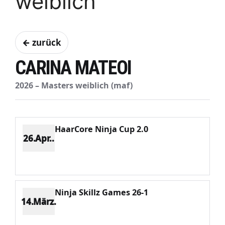
weiblich
← zurück
CARINA MATEOI
2026 – Masters weiblich (maf)
HaarCore Ninja Cup 2.0
26.Apr..
Platz 3
Punkte 834
CV 1628
Potenzial 336
Ninja Skillz Games 26-1
14.März.
Platz 5
Punkte 676
CV 1951
Potenzial 384