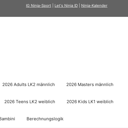
IG Ninja-Sport
|
Let's Ninja ID
|
Ninja-Kalender
2026 Adults LK2 männlich
2026 Masters männlich
2026 Teens LK2 weiblich
2026 Kids LK1 weiblich
Bambini
Berechnungslogik