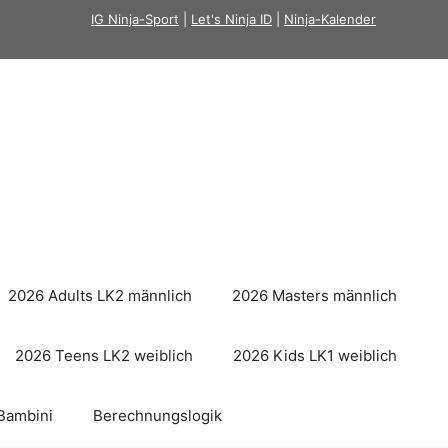
IG Ninja-Sport
|
Let's Ninja ID
|
Ninja-Kalender
2026 Adults LK2 männlich
2026 Masters männlich
2026 Teens LK2 weiblich
2026 Kids LK1 weiblich
Bambini
Berechnungslogik