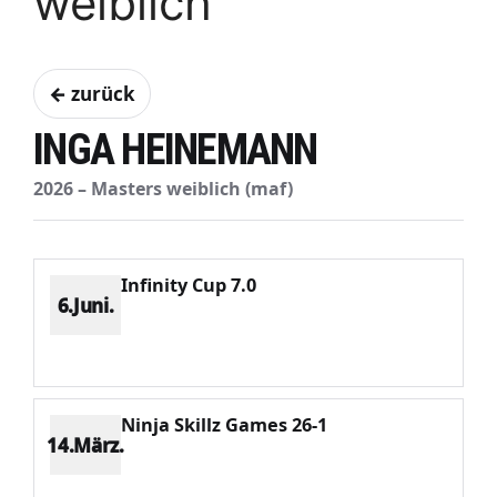
weiblich
← zurück
INGA HEINEMANN
2026 – Masters weiblich (maf)
Infinity Cup 7.0
6.Juni.
Platz 3
Punkte 351
CV 1054
Potenzial 364
Ninja Skillz Games 26-1
14.März.
Platz 1
Punkte 1951
CV 1951
Potenzial 368