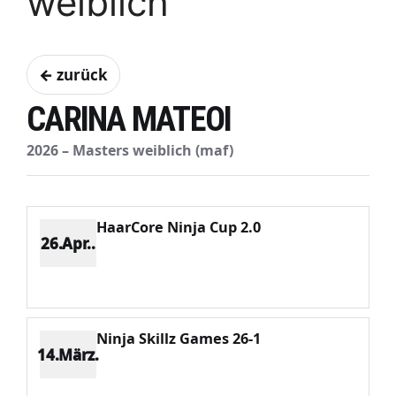
weiblich
← zurück
CARINA MATEOI
2026 – Masters weiblich (maf)
HaarCore Ninja Cup 2.0
26.Apr..
Platz 3
Punkte 834
CV 1628
Potenzial 336
Ninja Skillz Games 26-1
14.März.
Platz 5
Punkte 676
CV 1951
Potenzial 384