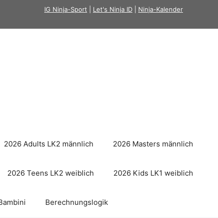
IG Ninja-Sport
|
Let's Ninja ID
|
Ninja-Kalender
2026 Adults LK2 männlich
2026 Masters männlich
2026 Teens LK2 weiblich
2026 Kids LK1 weiblich
Bambini
Berechnungslogik