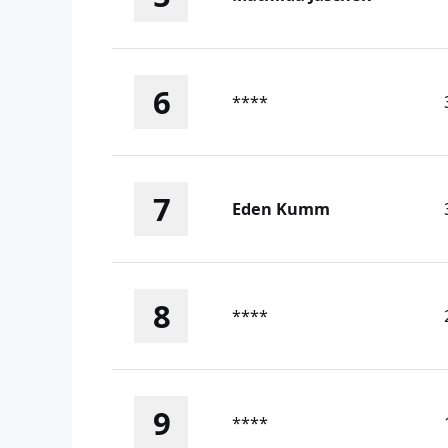
6
****
7
Eden Kumm
8
****
9
****