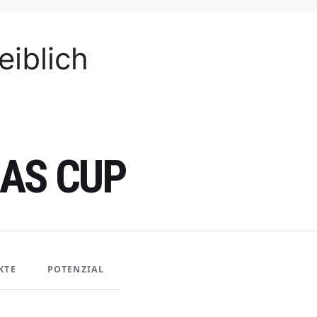
iblich
AS CUP
KTE
POTENZIAL