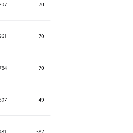
207
70
961
70
764
70
607
49
481
382