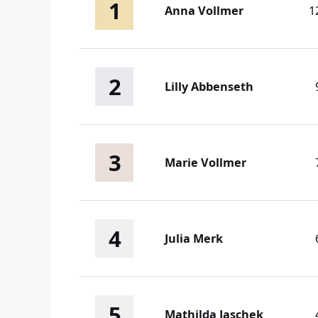
1
Anna Vollmer
1
2
Lilly Abbenseth
3
Marie Vollmer
4
Julia Merk
5
Mathilda Jaschek