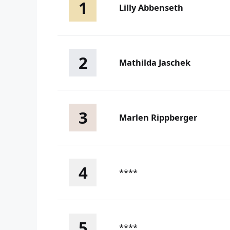
1
Lilly Abbenseth
2
Mathilda Jaschek
3
Marlen Rippberger
4
****
5
****