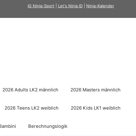
IG Ninja-Sport
|
Let's Ninja ID
|
Ninja-Kalender
2026 Adults LK2 männlich
2026 Masters männlich
2026 Teens LK2 weiblich
2026 Kids LK1 weiblich
Bambini
Berechnungslogik