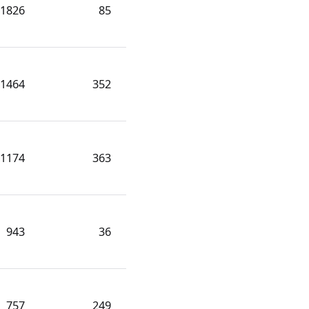
1826
85
1464
352
1174
363
943
36
757
249