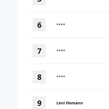
6
****
7
****
8
****
9
Leni Homann