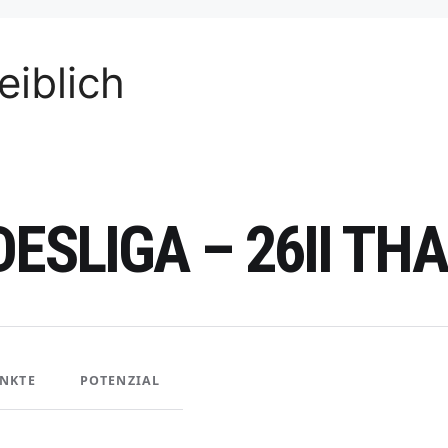
iblich
DESLIGA – 26II T
NKTE
POTENZIAL