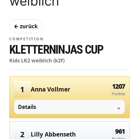
weiblich
← zurück
COMPETITION
KLETTERNINJAS CUP
Kids LK2 weiblich (k2f)
1207
1
Anna Vollmer
Punkte
Details
961
2
Lilly Abbenseth
Punkte