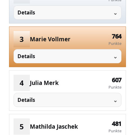
Details
764
3
Marie Vollmer
Punkte
Details
607
4
Julia Merk
Punkte
Details
481
5
Mathilda Jaschek
Punkte