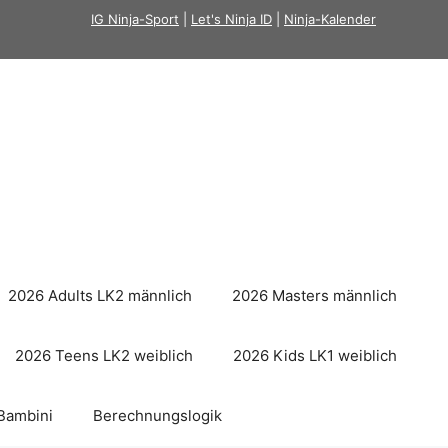
IG Ninja-Sport
|
Let's Ninja ID
|
Ninja-Kalender
2026 Adults LK2 männlich
2026 Masters männlich
2026 Teens LK2 weiblich
2026 Kids LK1 weiblich
Bambini
Berechnungslogik