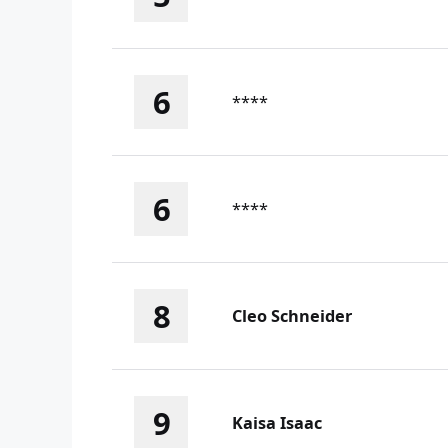
6
****
6
****
8
Cleo Schneider
9
Kaisa Isaac