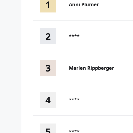
1
Anni Plümer
2
****
3
Marlen Rippberger
4
****
5
****