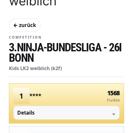
weiblich
← zurück
COMPETITION
3.NINJA-BUNDESLIGA - 26I
BONN
Kids LK2 weiblich (k2f)
1568
1
****
Punkte
Details