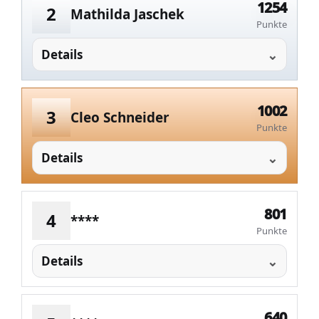
1254
2
Mathilda Jaschek
Punkte
Details
1002
3
Cleo Schneider
Punkte
Details
801
4
****
Punkte
Details
640