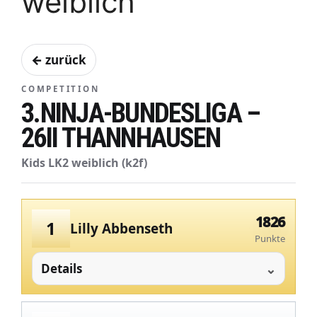
weiblich
← zurück
COMPETITION
3.NINJA-BUNDESLIGA –
26II THANNHAUSEN
Kids LK2 weiblich (k2f)
1826
1
Lilly Abbenseth
Punkte
Details