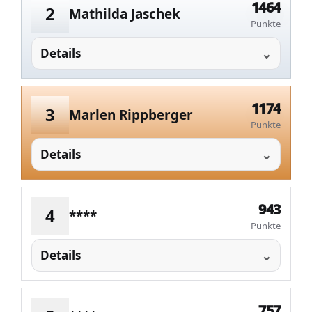
1464
2
Mathilda Jaschek
Punkte
Details
1174
3
Marlen Rippberger
Punkte
Details
943
4
****
Punkte
Details
757