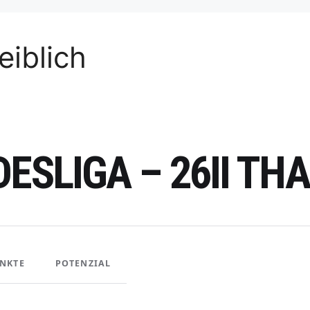
iblich
DESLIGA – 26II T
NKTE
POTENZIAL