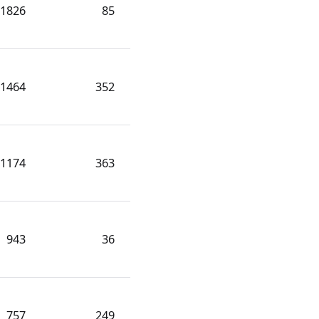
1826
85
1464
352
1174
363
943
36
757
249