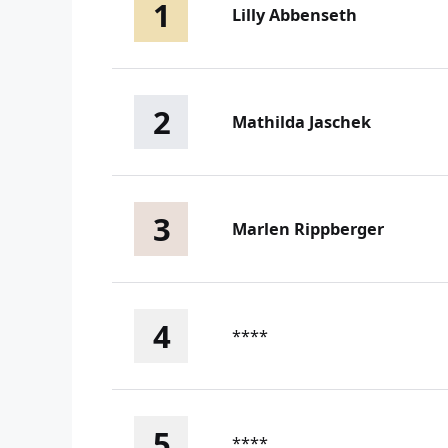
1
Lilly Abbenseth
2
Mathilda Jaschek
3
Marlen Rippberger
4
****
5
****