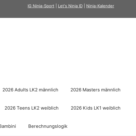
IG Ninja-Sport
|
Let's Ninja ID
|
Ninja-Kalender
2026 Adults LK2 männlich
2026 Masters männlich
2026 Teens LK2 weiblich
2026 Kids LK1 weiblich
Bambini
Berechnungslogik