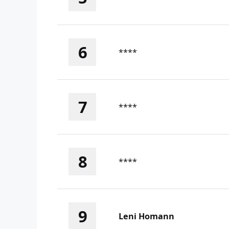
6
****
7
****
8
****
9
Leni Homann