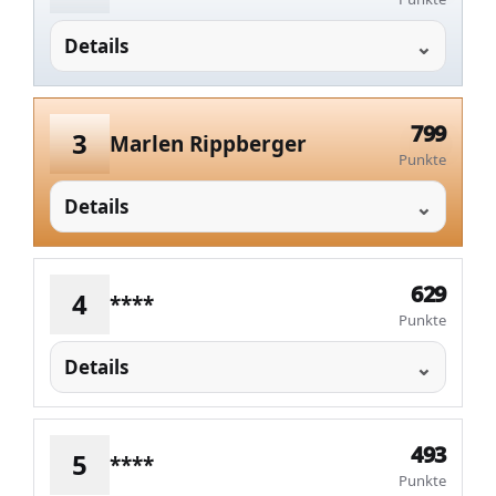
Details
799
3
Marlen Rippberger
Punkte
Details
629
4
****
Punkte
Details
493
5
****
Punkte