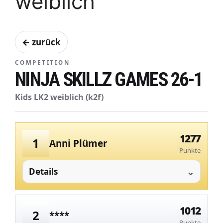
weiblich
← zurück
COMPETITION
NINJA SKILLZ GAMES 26-1
Kids LK2 weiblich (k2f)
1277
1
Anni Plümer
Punkte
Details
1012
2
****
Punkte