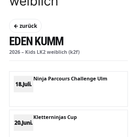
weiblich
← zurück
EDEN KUMM
2026 – Kids LK2 weiblich (k2f)
Ninja Parcours Challenge Ulm
18.Juli.
Platz 13
Punkte 126
CV 1634
Potenzial 81
Kletterninjas Cup
20.Juni.
Platz 6
Punkte 244
CV 1116
Potenzial 82