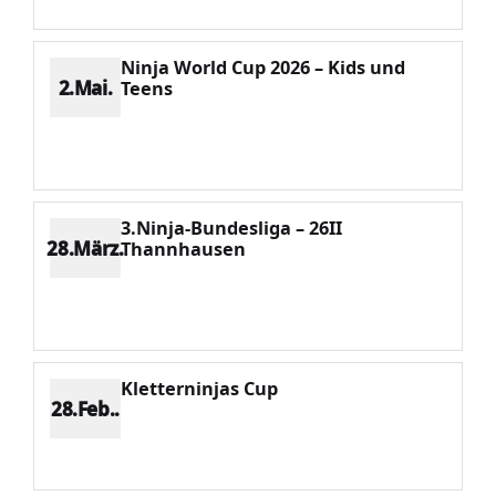
Ninja World Cup 2026 – Kids und
2.Mai.
Teens
Platz 10
Punkte 286
CV 2173
Potenzial 91
3.Ninja-Bundesliga – 26II
28.März.
Thannhausen
Platz 11
Punkte 210
CV 1826
Potenzial 97
Kletterninjas Cup
28.Feb..
Platz 7
Punkte 300
CV 1207
Potenzial 105