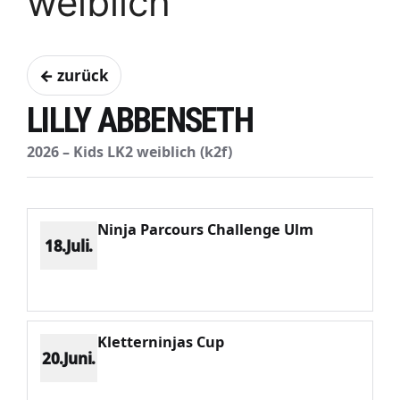
weiblich
← zurück
LILLY ABBENSETH
2026 – Kids LK2 weiblich (k2f)
Ninja Parcours Challenge Ulm
18.Juli.
Platz 1
Punkte 1634
CV 1634
Potenzial 272
Kletterninjas Cup
20.Juni.
Platz 2
Punkte 857
CV 1116
Potenzial 262