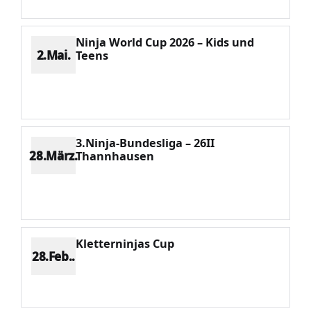
Ninja World Cup 2026 – Kids und
2.Mai.
Teens
Platz 6
Punkte 708
CV 2173
Potenzial 232
3.Ninja-Bundesliga – 26II
28.März.
Thannhausen
Platz 1
Punkte 1826
CV 1826
Potenzial 85
Kletterninjas Cup
28.Feb..
Platz 2
Punkte 961
CV 1207
Potenzial 70