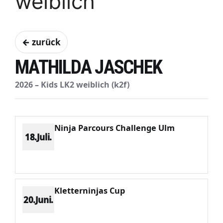
weiblich
← zurück
MATHILDA JASCHEK
2026 – Kids LK2 weiblich (k2f)
Ninja Parcours Challenge Ulm
18.Juli.
Platz 3
Punkte 1051
CV 1634
Potenzial 316
Kletterninjas Cup
20.Juni.
Platz 3
Punkte 649
CV 1116
Potenzial 317