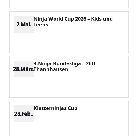
Ninja World Cup 2026 – Kids und
2.Mai.
Teens
Platz 7
Punkte 565
CV 2173
Potenzial 352
3.Ninja-Bundesliga – 26II
28.März.
Thannhausen
Platz 2
Punkte 1464
CV 1826
Potenzial 352
Kletterninjas Cup
28.Feb..
Platz 5
Punkte 481
CV 1207
Potenzial 382