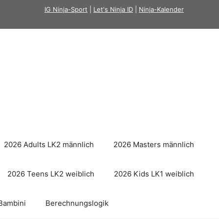
IG Ninja-Sport
|
Let's Ninja ID
|
Ninja-Kalender
2026 Adults LK2 männlich
2026 Masters männlich
2026 Teens LK2 weiblich
2026 Kids LK1 weiblich
Bambini
Berechnungslogik