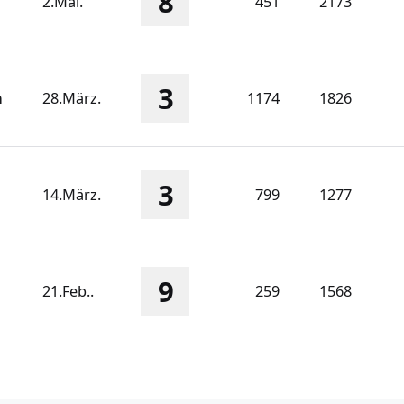
8
2.Mai.
451
2173
3
n
28.März.
1174
1826
3
14.März.
799
1277
9
21.Feb..
259
1568