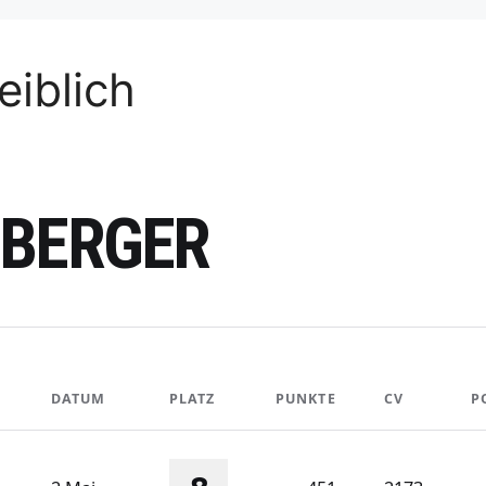
iblich
PBERGER
DATUM
PLATZ
PUNKTE
CV
P