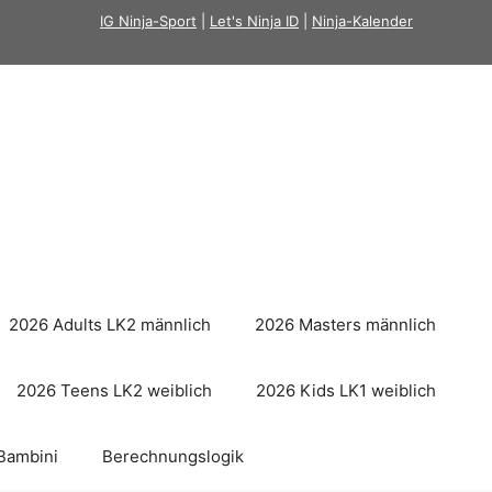
IG Ninja-Sport
|
Let's Ninja ID
|
Ninja-Kalender
2026 Adults LK2 männlich
2026 Masters männlich
2026 Teens LK2 weiblich
2026 Kids LK1 weiblich
Bambini
Berechnungslogik