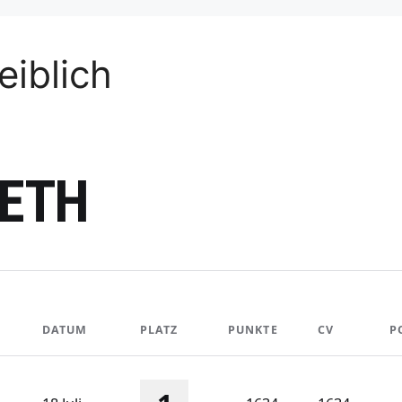
iblich
SETH
DATUM
PLATZ
PUNKTE
CV
P