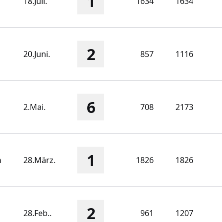
1
18.Juli.
1634
1634
2
20.Juni.
857
1116
6
2.Mai.
708
2173
1
n
28.März.
1826
1826
2
28.Feb..
961
1207