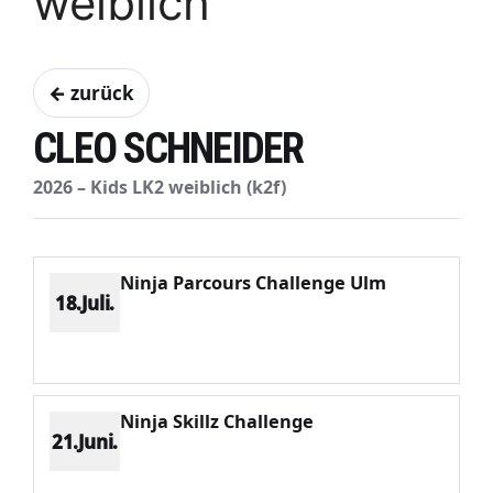
weiblich
← zurück
CLEO SCHNEIDER
2026 – Kids LK2 weiblich (k2f)
Ninja Parcours Challenge Ulm
18.Juli.
Platz 4
Punkte 844
CV 1634
Potenzial 256
Ninja Skillz Challenge
21.Juni.
Platz 1
Punkte 696
CV 696
Potenzial 221