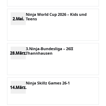
Ninja World Cup 2026 – Kids und
2.Mai.
Teens
Platz 2
Punkte 1737
CV 2173
Potenzial 114
3.Ninja-Bundesliga – 26II
28.März.
Thannhausen
Platz 13
Punkte 140
CV 1826
Potenzial 109
Ninja Skillz Games 26-1
14.März.
Platz 8
Punkte 228
CV 1277
Potenzial 96