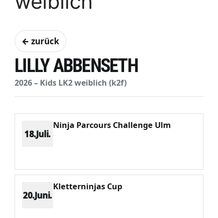
weiblich
← zurück
LILLY ABBENSETH
2026 – Kids LK2 weiblich (k2f)
Ninja Parcours Challenge Ulm
18.Juli.
Platz 1
Punkte 1634
CV 1634
Potenzial 272
Kletterninjas Cup
20.Juni.
Platz 2
Punkte 857
CV 1116
Potenzial 262