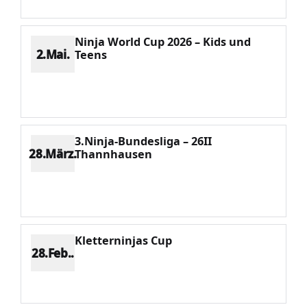
Ninja World Cup 2026 – Kids und
2.Mai.
Teens
Platz 6
Punkte 708
CV 2173
Potenzial 232
3.Ninja-Bundesliga – 26II
28.März.
Thannhausen
Platz 1
Punkte 1826
CV 1826
Potenzial 85
Kletterninjas Cup
28.Feb..
Platz 2
Punkte 961
CV 1207
Potenzial 70