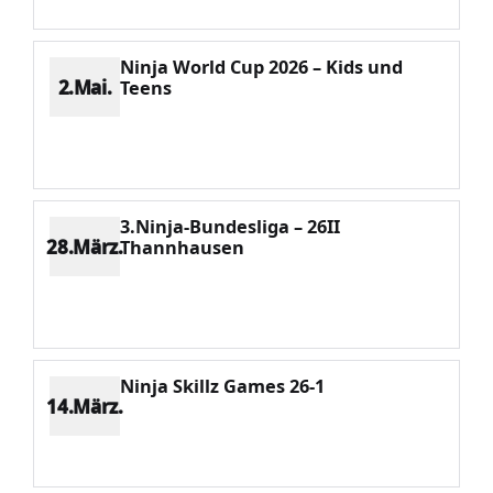
Ninja World Cup 2026 – Kids und
2.Mai.
Teens
Platz 2
Punkte 1737
CV 2173
Potenzial 114
3.Ninja-Bundesliga – 26II
28.März.
Thannhausen
Platz 13
Punkte 140
CV 1826
Potenzial 109
Ninja Skillz Games 26-1
14.März.
Platz 8
Punkte 228
CV 1277
Potenzial 96