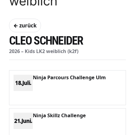
weiblich
← zurück
CLEO SCHNEIDER
2026 – Kids LK2 weiblich (k2f)
Ninja Parcours Challenge Ulm
18.Juli.
Platz 4
Punkte 844
CV 1634
Potenzial 256
Ninja Skillz Challenge
21.Juni.
Platz 1
Punkte 696
CV 696
Potenzial 221