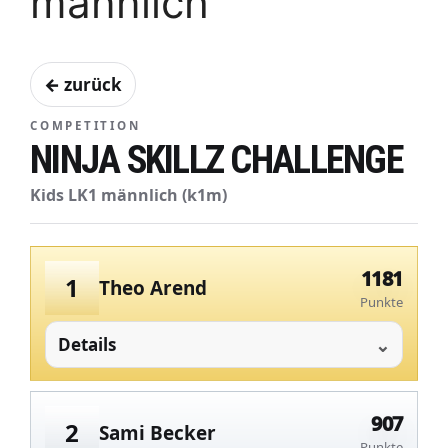
männlich
← zurück
COMPETITION
NINJA SKILLZ CHALLENGE
Kids LK1 männlich (k1m)
1181
1
Theo Arend
Punkte
Details
907
2
Sami Becker
Punkte