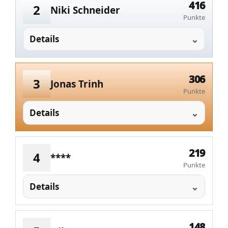
416
2
Niki Schneider
Punkte
Details
306
3
Jonas Trinh
Punkte
Details
219
4
****
Punkte
Details
148