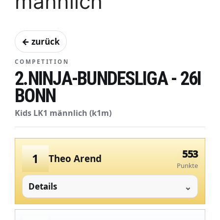
männlich
← zurück
COMPETITION
2.NINJA-BUNDESLIGA - 26I
BONN
Kids LK1 männlich (k1m)
553
1
Theo Arend
Punkte
Details