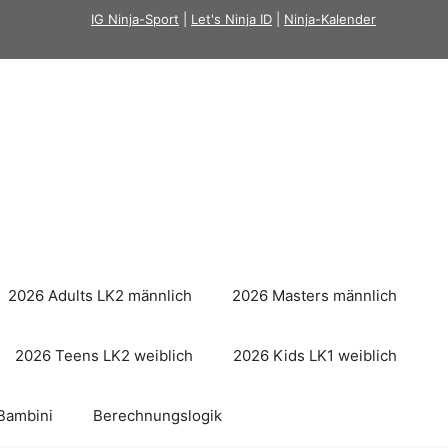
IG Ninja-Sport
|
Let's Ninja ID
|
Ninja-Kalender
2026 Adults LK2 männlich
2026 Masters männlich
2026 Teens LK2 weiblich
2026 Kids LK1 weiblich
Bambini
Berechnungslogik