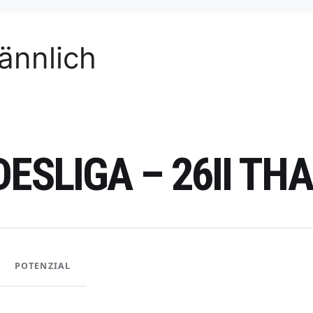
ännlich
DESLIGA – 26II T
POTENZIAL