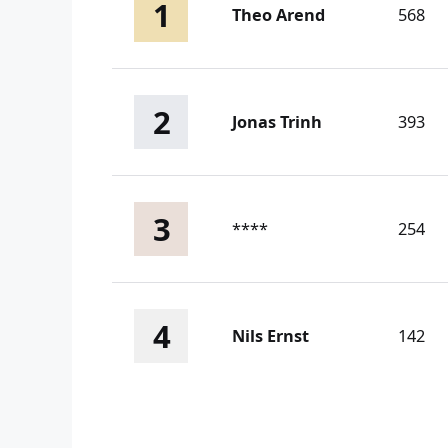
1
Theo Arend
568
2
Jonas Trinh
393
3
****
254
4
Nils Ernst
142