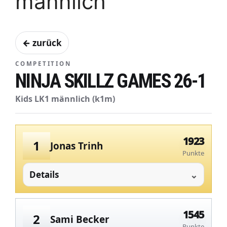
männlich
← zurück
COMPETITION
NINJA SKILLZ GAMES 26-1
Kids LK1 männlich (k1m)
1923
1
Jonas Trinh
Punkte
Details
1545
2
Sami Becker
Punkte