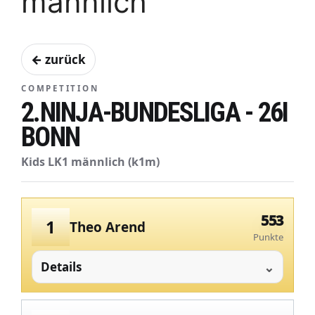
männlich
← zurück
COMPETITION
2.NINJA-BUNDESLIGA - 26I
BONN
Kids LK1 männlich (k1m)
553
1
Theo Arend
Punkte
Details