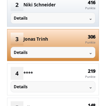
416
2
Niki Schneider
Punkte
Details
306
3
Jonas Trinh
Punkte
Details
219
4
****
Punkte
Details
148