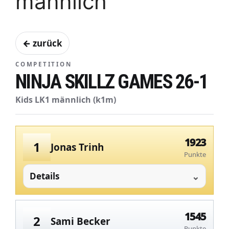
männlich
← zurück
COMPETITION
NINJA SKILLZ GAMES 26-1
Kids LK1 männlich (k1m)
1923
1
Jonas Trinh
Punkte
Details
1545
2
Sami Becker
Punkte