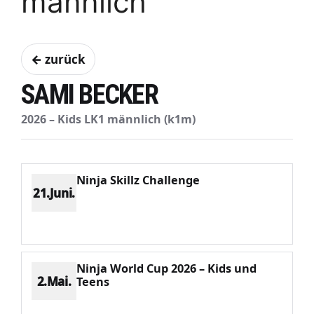
männlich
← zurück
SAMI BECKER
2026 – Kids LK1 männlich (k1m)
Ninja Skillz Challenge
21.Juni.
Platz 2
Punkte 907
CV 1181
Potenzial 209
Ninja World Cup 2026 – Kids und
2.Mai.
Teens
Platz 1
Punkte 909
CV 909