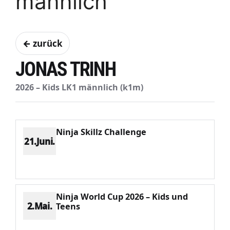
männlich
← zurück
JONAS TRINH
2026 – Kids LK1 männlich (k1m)
Ninja Skillz Challenge
21.Juni.
Platz 4
Punkte 511
CV 1181
Potenzial 225
Ninja World Cup 2026 – Kids und
2.Mai.
Teens
Platz 2
Punkte 684
CV 909