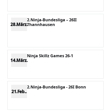
Potenzial 195
2.Ninja-Bundesliga – 26II
28.März.
Thannhausen
Platz 2
Punkte 393
CV 568
Potenzial 169
Ninja Skillz Games 26-1
14.März.
Platz 1
Punkte 1923
CV 1923
Potenzial 27
2.Ninja-Bundesliga - 26I Bonn
21.Feb..
Platz 3
Punkte 306
CV 553
Potenzial 70