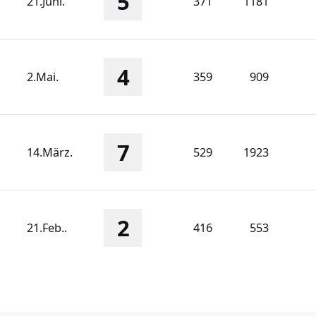
5
21.Juni.
371
1181
4
2.Mai.
359
909
7
14.März.
529
1923
2
21.Feb..
416
553