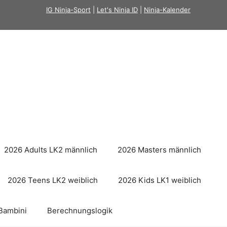
IG Ninja-Sport
|
Let's Ninja ID
|
Ninja-Kalender
2026 Adults LK2 männlich
2026 Masters männlich
2026 Teens LK2 weiblich
2026 Kids LK1 weiblich
Bambini
Berechnungslogik