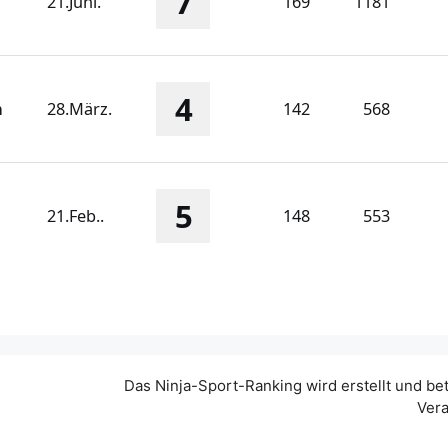
7
21.Juni.
169
1181
4
n
28.März.
142
568
5
21.Feb..
148
553
Das Ninja-Sport-Ranking wird erstellt und be
Vera