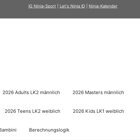
IG Ninja-Sport
|
Let's Ninja ID
|
Ninja-Kalender
2026 Adults LK2 männlich
2026 Masters männlich
2026 Teens LK2 weiblich
2026 Kids LK1 weiblich
Bambini
Berechnungslogik