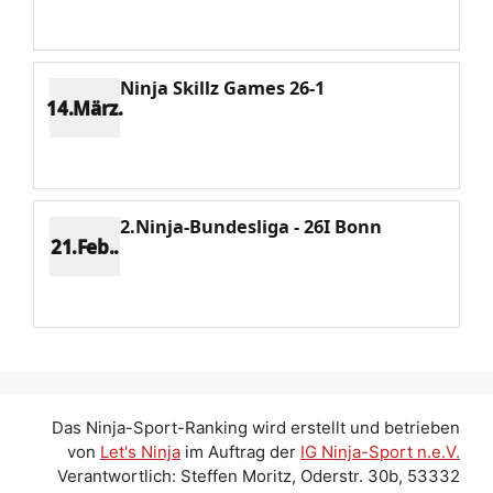
Potenzial 118
Ninja Skillz Games 26-1
14.März.
Platz 4
Punkte 1001
CV 1923
Potenzial 49
2.Ninja-Bundesliga - 26I Bonn
21.Feb..
Platz 1
Punkte 553
CV 553
Potenzial 70
Das Ninja-Sport-Ranking wird erstellt und betrieben
von
Let's Ninja
im Auftrag der
IG Ninja-Sport n.e.V.
Verantwortlich: Steffen Moritz, Oderstr. 30b, 53332