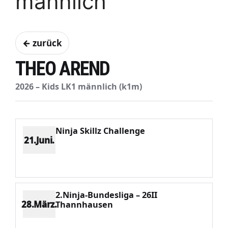
männlich
← zurück
THEO AREND
2026 – Kids LK1 männlich (k1m)
Ninja Skillz Challenge
21.Juni.
Platz 1
Punkte 1181
CV 1181
Potenzial 159
2.Ninja-Bundesliga – 26II
28.März.
Thannhausen
Platz 1
Punkte 568
CV 568