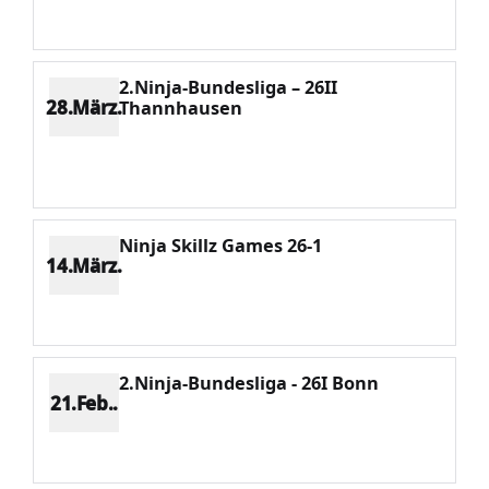
Potenzial 195
2.Ninja-Bundesliga – 26II
28.März.
Thannhausen
Platz 2
Punkte 393
CV 568
Potenzial 169
Ninja Skillz Games 26-1
14.März.
Platz 1
Punkte 1923
CV 1923
Potenzial 27
2.Ninja-Bundesliga - 26I Bonn
21.Feb..
Platz 3
Punkte 306
CV 553
Potenzial 70