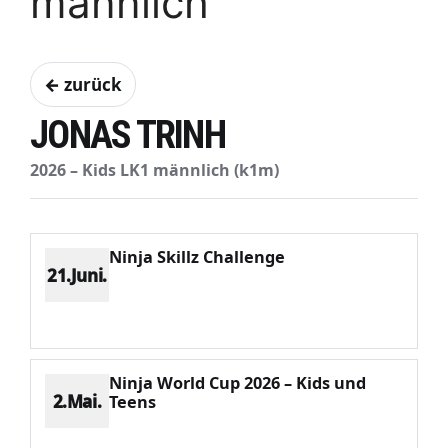
männlich
← zurück
JONAS TRINH
2026 – Kids LK1 männlich (k1m)
Ninja Skillz Challenge
21.Juni.
Platz 4
Punkte 511
CV 1181
Potenzial 225
Ninja World Cup 2026 – Kids und
2.Mai.
Teens
Platz 2
Punkte 684
CV 909