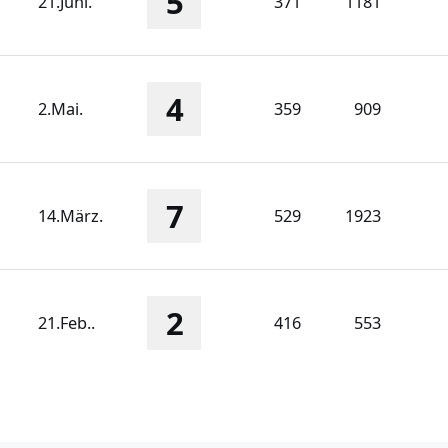
5
21.Juni.
371
1181
4
2.Mai.
359
909
7
14.März.
529
1923
2
21.Feb..
416
553