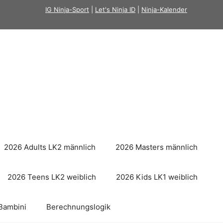
IG Ninja-Sport
|
Let's Ninja ID
|
Ninja-Kalender
2026 Adults LK2 männlich
2026 Masters männlich
2026 Teens LK2 weiblich
2026 Kids LK1 weiblich
Bambini
Berechnungslogik