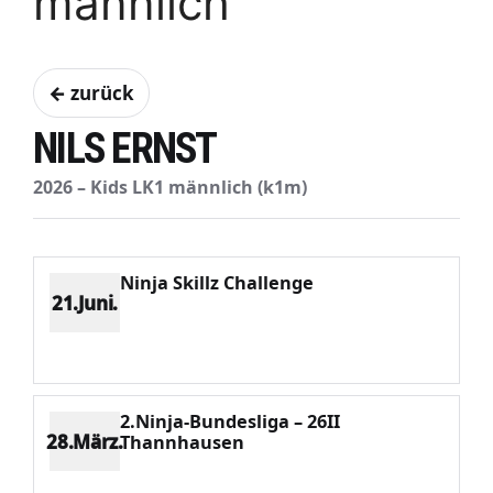
männlich
← zurück
NILS ERNST
2026 – Kids LK1 männlich (k1m)
Ninja Skillz Challenge
21.Juni.
Platz 7
Punkte 169
CV 1181
Potenzial 33
2.Ninja-Bundesliga – 26II
28.März.
Thannhausen
Platz 4
Punkte 142
CV 568