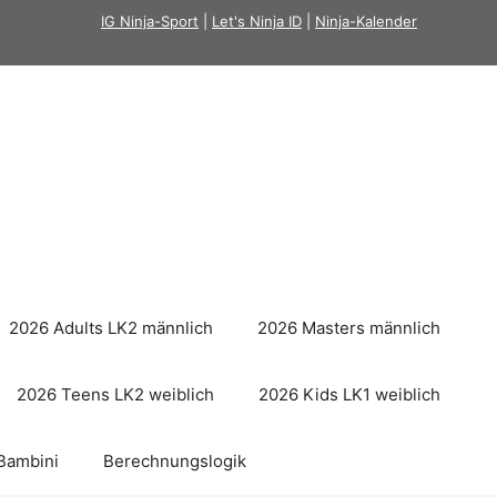
IG Ninja-Sport
|
Let's Ninja ID
|
Ninja-Kalender
2026 Adults LK2 männlich
2026 Masters männlich
2026 Teens LK2 weiblich
2026 Kids LK1 weiblich
Bambini
Berechnungslogik