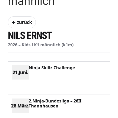
männlich
← zurück
NILS ERNST
2026 – Kids LK1 männlich (k1m)
Ninja Skillz Challenge
21.Juni.
Platz 7
Punkte 169
CV 1181
Potenzial 33
2.Ninja-Bundesliga – 26II
28.März.
Thannhausen
Platz 4
Punkte 142
CV 568