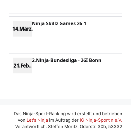
Potenzial 70
Ninja Skillz Games 26-1
14.März.
Platz 7
Punkte 529
CV 1923
Potenzial 37
2.Ninja-Bundesliga - 26I Bonn
21.Feb..
Platz 2
Punkte 416
CV 553
Potenzial 70
Das Ninja-Sport-Ranking wird erstellt und betrieben
von
Let's Ninja
im Auftrag der
IG Ninja-Sport n.e.V.
Verantwortlich: Steffen Moritz, Oderstr. 30b, 53332