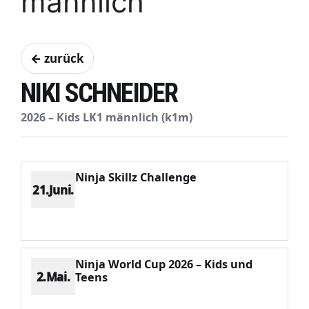
männlich
← zurück
NIKI SCHNEIDER
2026 – Kids LK1 männlich (k1m)
Ninja Skillz Challenge
21.Juni.
Platz 5
Punkte 371
CV 1181
Potenzial 98
Ninja World Cup 2026 – Kids und
2.Mai.
Teens
Platz 4
Punkte 359
CV 909