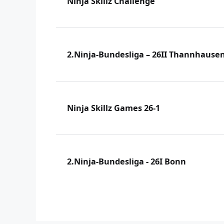
Ninja Skillz Challenge
2.Ninja-Bundesliga – 26II Thannhause
Ninja Skillz Games 26-1
2.Ninja-Bundesliga - 26I Bonn