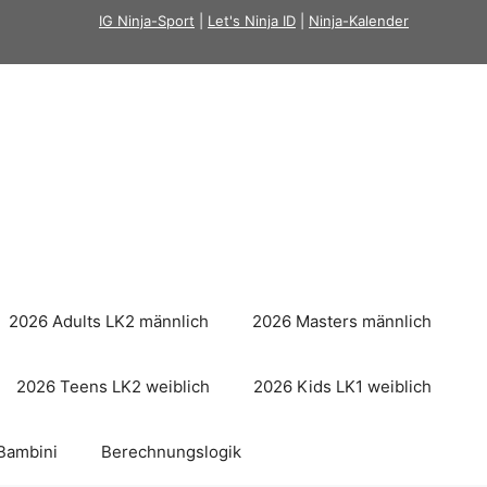
IG Ninja-Sport
|
Let's Ninja ID
|
Ninja-Kalender
2026 Adults LK2 männlich
2026 Masters männlich
2026 Teens LK2 weiblich
2026 Kids LK1 weiblich
Bambini
Berechnungslogik