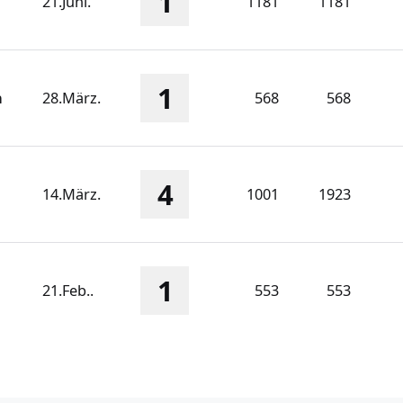
1
21.Juni.
1181
1181
1
n
28.März.
568
568
4
14.März.
1001
1923
1
21.Feb..
553
553