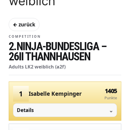
weiblich
← zurück
COMPETITION
2.NINJA-BUNDESLIGA –
26II THANNHAUSEN
Adults LK2 weiblich (a2f)
1405
1
Isabelle Kempinger
Punkte
Details