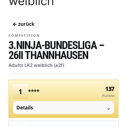
weiblich
← zurück
COMPETITION
3.NINJA-BUNDESLIGA –
26II THANNHAUSEN
Adults LK2 weiblich (a2f)
137
1
****
Punkte
Details