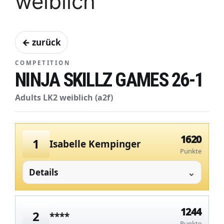
weiblich
← zurück
COMPETITION
NINJA SKILLZ GAMES 26-1
Adults LK2 weiblich (a2f)
1620
1
Isabelle Kempinger
Punkte
Details
1244
2
****
Punkte