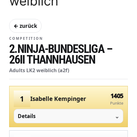
weiblich
← zurück
COMPETITION
2.NINJA-BUNDESLIGA –
26II THANNHAUSEN
Adults LK2 weiblich (a2f)
1405
1
Isabelle Kempinger
Punkte
Details