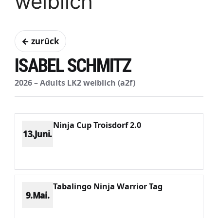
weiblich
← zurück
ISABEL SCHMITZ
2026 – Adults LK2 weiblich (a2f)
Ninja Cup Troisdorf 2.0
13.Juni.
Platz 6
Punkte 501
CV 1776
Potenzial 325
Tabalingo Ninja Warrior Tag
9.Mai.
Platz 5
Punkte 296
CV 1103
Potenzial 346