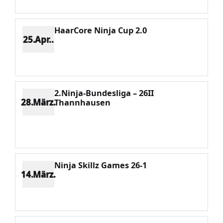
HaarCore Ninja Cup 2.0
25.Apr..
Platz 5
Punkte 355
CV 1776
Potenzial 388
2.Ninja-Bundesliga – 26II
28.März.
Thannhausen
Platz 3
Punkte 628
CV 1405
Potenzial 435
Ninja Skillz Games 26-1
14.März.
Platz 5
Punkte 509
CV 1620
Potenzial 473