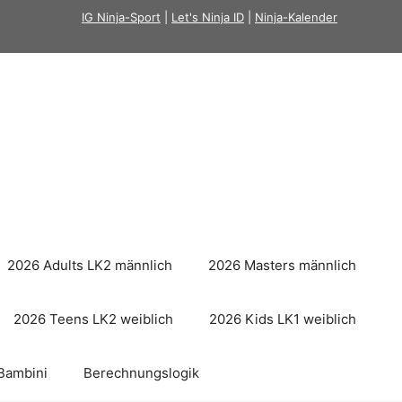
IG Ninja-Sport
|
Let's Ninja ID
|
Ninja-Kalender
2026 Adults LK2 männlich
2026 Masters männlich
2026 Teens LK2 weiblich
2026 Kids LK1 weiblich
Bambini
Berechnungslogik