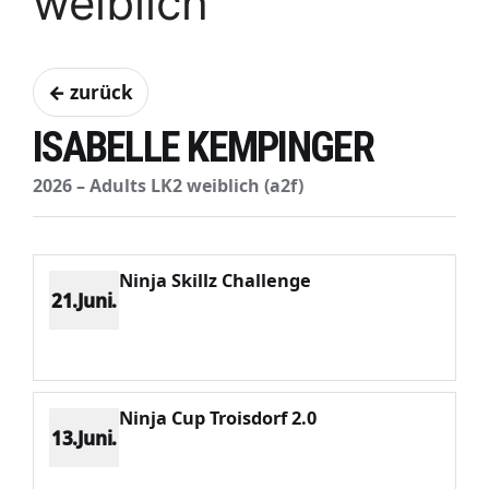
weiblich
← zurück
ISABELLE KEMPINGER
2026 – Adults LK2 weiblich (a2f)
Ninja Skillz Challenge
21.Juni.
Platz 1
Punkte 945
CV 945
Potenzial 562
Ninja Cup Troisdorf 2.0
13.Juni.
Platz 2
Punkte 1397
CV 1776
Potenzial 528