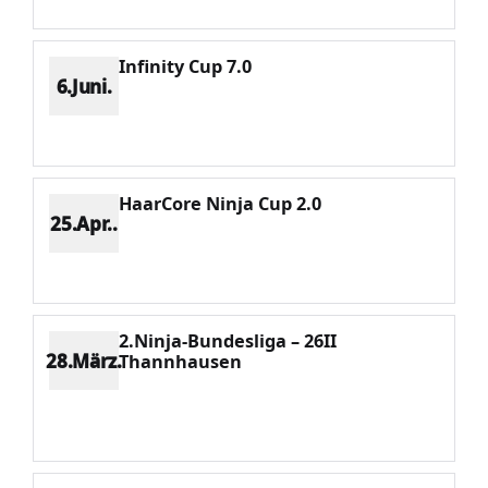
Infinity Cup 7.0
6.Juni.
Platz 1
Punkte 677
CV 677
Potenzial 532
HaarCore Ninja Cup 2.0
25.Apr..
Platz 1
Punkte 1776
CV 1776
Potenzial 430
2.Ninja-Bundesliga – 26II
28.März.
Thannhausen
Platz 1
Punkte 1405
CV 1405
Potenzial 307