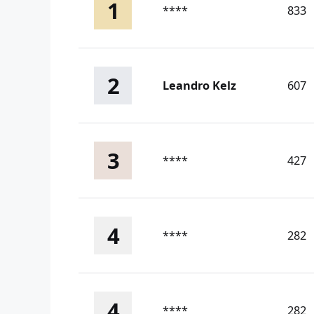
1
****
833
2
Leandro Kelz
607
3
****
427
4
****
282
4
****
282