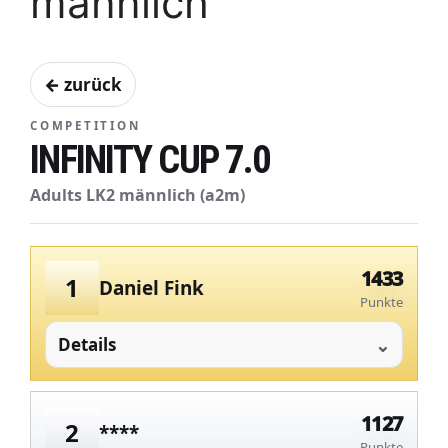
männlich
← zurück
COMPETITION
INFINITY CUP 7.0
Adults LK2 männlich (a2m)
1433
1
Daniel Fink
Punkte
Details
1127
2
****
Punkte