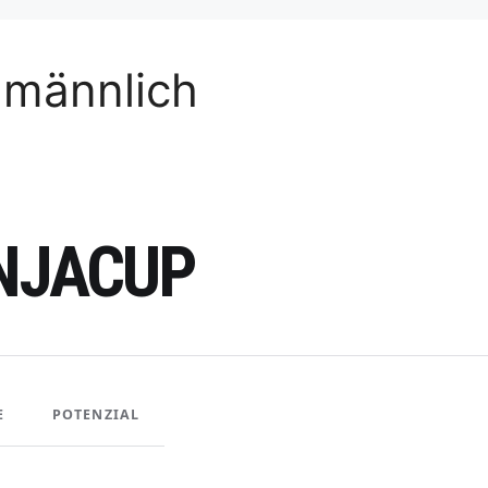
 männlich
INJACUP
E
POTENZIAL