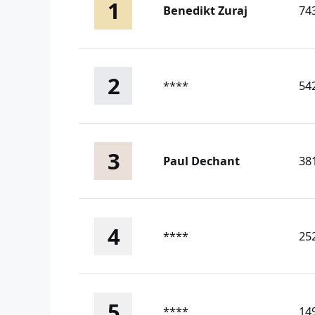
1
Benedikt Zuraj
74
2
****
54
3
Paul Dechant
38
4
****
25
5
****
14